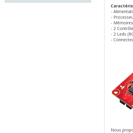
Caractéris
- Alimentat
- Processe
- Mémoires
- 2 Contrô
- 2 Leds (
- Connecteu
Nous propos