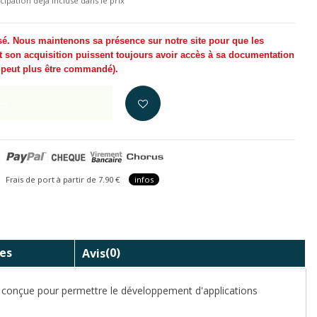
cipation déjà incluse dans le prix
sé. Nous maintenons sa présence sur notre site pour que les
t son acquisition puissent toujours avoir accès à sa documentation
e peut plus être commandé
).
Ajouter au panier
is de port à partir de 7.90 €
infos
es
Avis
(0)
t conçue pour permettre le développement d'applications