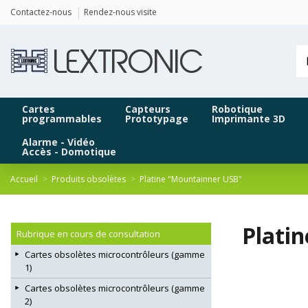
Panneau de gestion des cookies
Contactez-nous
Rendez-nous visite
Cartes
Capteurs
Robotique
programmables
Prototypage
Imprimante 3D
Alarme - Vidéo
Accès - Domotique
Accueil
Produits obsolètes
Platine "Mountainner USB"
Plati
Rubrique en cours de consultation
Cartes obsolètes microcontrôleurs (gamme
1)
Cartes obsolètes microcontrôleurs (gamme
2)