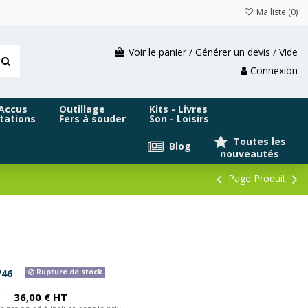
Ma liste (
0
)
Voir le panier / Générer un devis
/
Vide
Connexion
 Accus
Outillage
Kits - Livres
tations
Fers à souder
Son - Loisirs
Toutes les
Blog
nouveautés
Page Produit
746
Rupture de stock
C
36,00 € HT