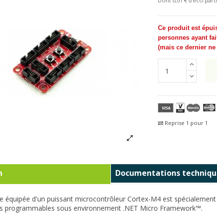
Dont 0,01 € d'eco-parti
Ce produit est épui
personnes ayant fai
(
mais ce dernier n
Reprise 1 pour 1
Fra
n
Documentations techniqu
ne équipée d'un puissant microcontrôleur Cortex-M4 est spécialemen
 programmables sous environnement .NET Micro Framework™.