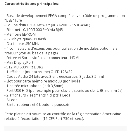
Caractéristiques principales:
- Base de développement FPGA complète avec câble de programmation
"USB" livré
- Equipé d'un FPGA Artix-7™ (XC7A200T - 1SBG484C
)
- Ethernet 10/100/1000 PHY via RJ45
- Mémoire EEPROM
- 32 Mbyte quad-SPI flash
- Oscillateur 450 MHz
- 4 connecteurs d'extensions pour utilisation de modules optionnels
"PMOD" (voir au bas de la page):
- Entrée et Sortie vidéo sur connecteurs HDMI
- Mini DisplayPort
- 512 MB 800MHz DDR3
- 1 afficheur (monochrome) OLED 128x32
- Codec Audio 24 bits avec 3 entrées/sorties (3 jacks 3,5mm)
- Slot pour carte mémoire microSD (non livrée)
- 1 entrée microphone (jack 3,5mm)
- Port USB HID (par exemple pour clavier, souris ou clef USB, non livrés)
- 2 afficheurs 7 segments 4 digits à Leds
- 8 Leds
- 8 interrupteurs et 6 boutons-poussoir
Cette platine est soumise au contrôle de la réglementation Américaine
relative à l’exportation
(15 CFR Part 730 et. seq.).