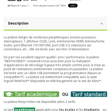
Reprise 1 pour 1
Frais de port à partir de 7.90 €
infos
Description
La platine intègre de nombreux périphériques: bouton-poussoirs,
interrupteurs, 1 afficheur OLED, Leds, entrée/sortie HDMI, Entrées/Sortie
Audio, port Ethernet 10/100/1000, port USB 2.0, extensions sur
connecteurs, etc... Elle est livrée avec son bloc d'alimentation.
De part son excellent rapport qualité / prix / performance, la platine
"NEXYS4 VIDEO" conviendra tout aussi bien pour la réalisation
d'applications de décodage logique très simple comme pour la mise au
point de réalisations extrêmement complexes et puissantes. La platine
est livrée avec un câble USB permettant sa programmation depuis un
compatible PC. La platine est entièrement compatible avec la suite
logiciel WebPack™ disponible en téléchargement sur le site de Xilinx™.
La platine Nexys Video est disponible selon 2 tarifs.
Le tarif
académique
applicable pour
les écoles
et les
étudiants
ou