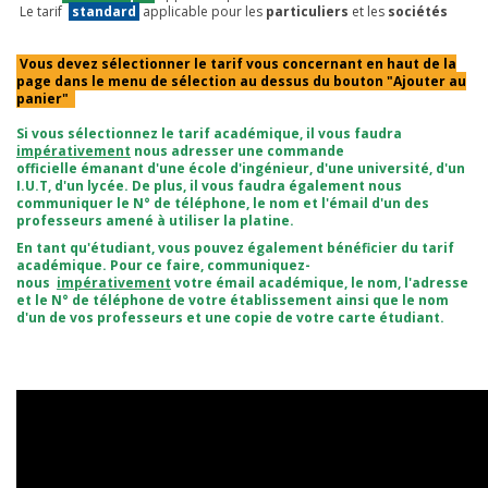
Le tarif
standard
applicable pour les
particuliers
et les
sociétés
Vous devez sélectionner le tarif vous concernant en haut de la
page dans le menu de sélection au dessus du bouton "Ajouter au
panier"
Si vous sélectionnez le tarif académique, il vous faudra
impérativement
nous adresser une commande
officielle émanant d'une école d'ingénieur, d'une université, d'un
I.U.T, d'un lycée. De plus, il vous faudra également nous
communiquer le N° de téléphone, le nom et l'émail d'un des
professeurs amené à utiliser la platine.
En tant qu'étudiant, vous pouvez également bénéficier du tarif
académique. Pour ce faire, communiquez-
nous
impérativement
votre émail académique, le nom, l'adresse
et le N° de téléphone de votre établissement ainsi que le nom
d'un de vos professeurs et une copie de votre carte étudiant.