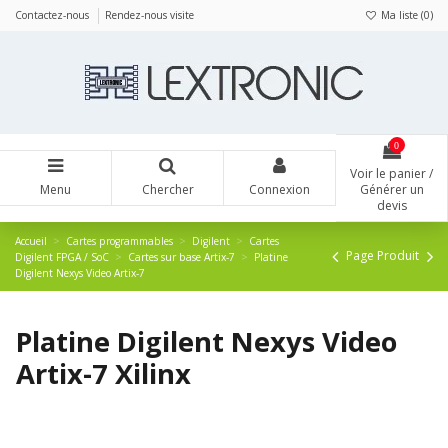
Panneau de gestion des cookies
Contactez-nous
Rendez-nous visite
Ma liste (
0
)
0
Voir le panier /
Menu
Chercher
Connexion
Générer un
devis
Accueil
Cartes programmables
Digilent
Cartes
Page Produit
Digilent FPGA / SoC
Cartes sur base Artix-7
Platine
Digilent Nexys Video Artix-7
Platine Digilent Nexys Video
Artix-7 Xilinx