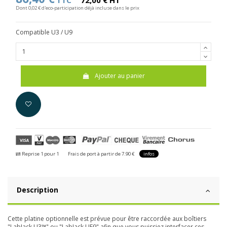
TTC
72,00 € HT
Dont 0,02 € d'eco-participation déjà incluse dans le prix
Compatible U3 / U9
Ajouter au panier
Reprise 1 pour 1
Frais de port à partir de 7.90 €
infos
Description
Cette platine optionnelle est prévue pour être raccordée aux boîtiers
"LabJack U3™" ou "LabJack UE9" afin que vous puissiez interfacer ces