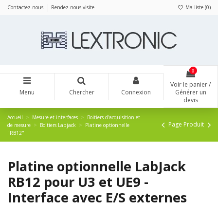
Panneau de gestion des cookies
Contactez-nous
Rendez-nous visite
Ma liste (
0
)
0
Voir le panier /
Menu
Chercher
Connexion
Générer un
devis
Accueil
Mesure et interfaces
Boitiers d'acquisition et
Page Produit
de mesure
Boitiers Labjack
Platine optionnelle
"RB12"
Platine optionnelle LabJack
RB12 pour U3 et UE9 -
Interface avec E/S externes