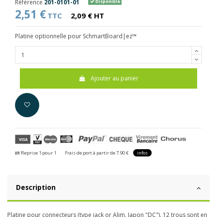
Référence
201-0101-01
Disponible
2,51 €
TTC
2,09 € HT
Platine optionnelle pour SchmartBoard|ez™
Ajouter au panier
Reprise 1 pour 1
Frais de port à partir de 7.90 €
infos
Description
Platine pour connecteurs (type jack or Alim. Japon "DC"). 12 trous sont en