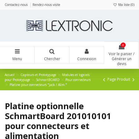
Panneau de gestion des cookies
Contactez-nous
Rendez-nous visite
Ma liste (
0
)
0
Voir le panier /
Menu
Chercher
Connexion
Générer un
devis
Accueil
Capteurs et Prototypage
Modules et logiciels
Page Produit
pour Prototypage
SchmartBOARD
Pour connecteurs
Platine pour connecteurs "Jack / Alim."
Platine optionnelle
SchmartBoard 201010101
pour connecteurs et
alimentation