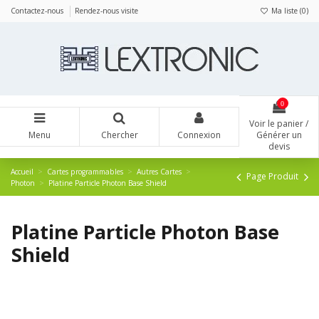
Panneau de gestion des cookies
Contactez-nous
Rendez-nous visite
Ma liste (
0
)
0
Voir le panier /
Menu
Chercher
Connexion
Générer un
devis
Accueil
Cartes programmables
Autres Cartes
Page Produit
Photon
Platine Particle Photon Base Shield
Platine Particle Photon Base
Shield