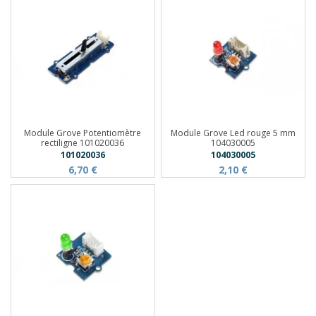
Module Grove Potentiomètre
Module Grove Led rouge 5 mm
rectiligne 101020036
104030005
101020036
104030005
6,70 €
2,10 €