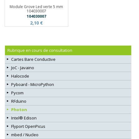
Module Grove Led verte 5 mm
104030007
104030007
2,10 €
Rubrique en cours de consultation
Cartes Bare Conductive
JoC - Javaino
Halocode
Pyboard - MicroPython
Pycom
RFduino
Photon
Intel® Edison
Flyport OpenPicus
mbed / Nucleo