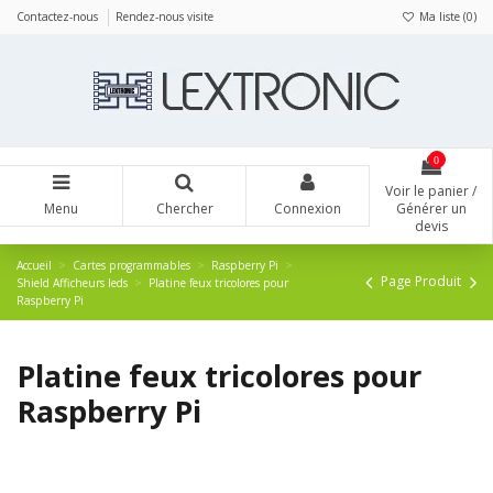
Panneau de gestion des cookies
Contactez-nous
Rendez-nous visite
Ma liste (
0
)
0
Voir le panier /
Menu
Chercher
Connexion
Générer un
devis
Accueil
Cartes programmables
Raspberry Pi
Page Produit
Shield Afficheurs leds
Platine feux tricolores pour
Raspberry Pi
Platine feux tricolores pour
Raspberry Pi