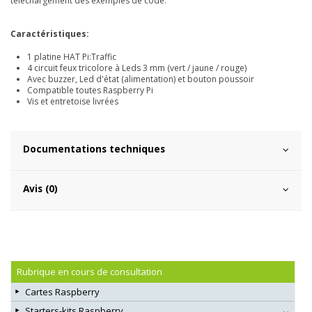
téléchargement des exemples de code.
Caractéristiques:
1 platine HAT Pi:Traffic
4 circuit feux tricolore à Leds 3 mm (vert / jaune / rouge)
Avec buzzer, Led d'état (alimentation) et bouton poussoir
Compatible toutes Raspberry Pi
Vis et entretoise livrées
Documentations techniques
Avis (0)
Rubrique en cours de consultation
Cartes Raspberry
Starters-kits Raspberry