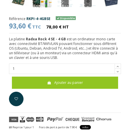
Référence
RKPI-4-4GBSE
Disponible
93,60 €
TTC
78,00 € HT
La platine
Radxa Rock 4 SE - 4 GB
est un ordinateur mono carte
avec connectivité BT/WiFi/LAN pouvant fonctionner sous différent
OS (Ubuntu, Debian, Android TV, Android, etc...) et être connecté à
un téléviseur (ou à un moniteur) via un connecteur HDMI ainsi qu'à
un clavier et à une souris USB.
Ajouter au panier
Reprise 1 pour 1
Frais de port à partir de 7.90 €
infos