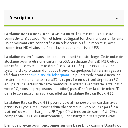
Description
La platine
Radxa Rock 4 SE- 4 GB
est un ordinateur mono carte avec
connectivité Bluetooth, Wifi et Ethernet Gigabit fonctionnant sur différents
OS et pouvant être connectée à un téléviseur (ou à un moniteur) avec
connecteur HDMI ainsi qu'à un clavier et une souris en USB.
La platine est livrée sans alimentation, ni unité de stockage. Cette unité de
stockage pourra être une carte microSD, un disque Dur SSD M2.0 et/ou
une mémoire eMMC. Cette dernière sera utilisée pour installer votre
système d'exploitation dont vous trouverez quelques fichiers images en
téléchargement
sur le site du fabriquant
. Le plus simple étant d'installer
ce dernier sur une carte microSD (
proposée en option
) depuis un PC
équipé d'une lecteur de carte mémoire (si vous n'avez pas de lecteur sur
votre PC, nous en proposons en option) puis d'insérer la carte microSD
dans le connecteur prévu à cet effet sur la platine
Radxa Rock 4 SE
.
La platine
Radxa Rock 4 SE
pourra être alimentée via un cordon avec
prise USB Type-C™ au travers d'un bloc secteur 5 Vcc/3A (
proposé en
option
) ou via un chargeur USB Type-C™ à tension de sortie 6 à 12Vcc
compatible PD2.0 ou Qualcomm® Quick Charge™ 2.0/3.0 (non livrés).
Bien que prévue pour fonctionner sur une base Linux comme Ubuntu ou