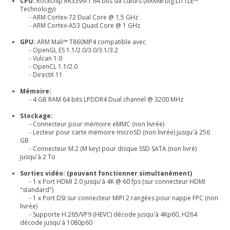
CPU:
Rockchip RK3399-T 64 bits six cœurs (ARM® big.LITTLE™
Technology)
- ARM Cortex-72 Dual Core @ 1,5 GHz
- ARM Cortex-A53 Quad Core @ 1 GHz
GPU:
ARM Mali™ T860MP4 compatible avec
- OpenGL ES 1.1/2.0/3.0/3.1/3.2
- Vulcan 1.0
- OpenCL 1.1/2.0
- DirectX 11
Mémoire:
- 4 GB RAM 64 bits LPDDR4 Dual channel @ 3200 MHz
Stockage:
- Connecteur pour mémoire eMMC (non livrée)
- Lecteur pour carte mémoire microSD (non livrée) jusqu'à 256
GB
- Connecteur M.2 (M key) pour disque SSD SATA (non livré)
jusqu'à 2 To
Sorties vidéo: (pouvant fonctionner simultanément)
- 1 x Port HDMI 2.0 jusqu'à 4K @ 60 fps (sur connecteur HDMI
"standard")
- 1 x Port DSI sur connecteur MIPI 2 rangées pour nappe FPC (non
livrée)
- Supporte H.265/VP9 (HEVC) décode jusqu'à 4Kp60, H264
décode jusqu'à 1080p60