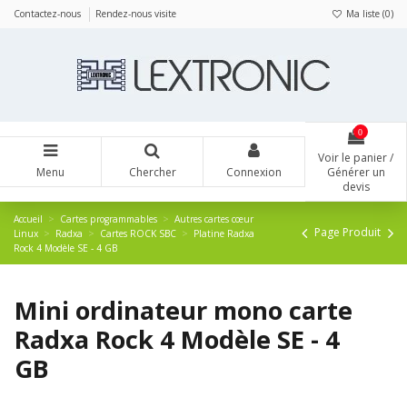
Panneau de gestion des cookies
Contactez-nous
Rendez-nous visite
Ma liste (
0
)
0
Voir le panier /
Menu
Chercher
Connexion
Générer un
devis
Accueil
Cartes programmables
Autres cartes cœur
Page Produit
Linux
Radxa
Cartes ROCK SBC
Platine Radxa
Rock 4 Modèle SE - 4 GB
Mini ordinateur mono carte
Radxa Rock 4 Modèle SE - 4
GB