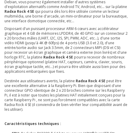
Debian, vous pourrez également installer d'autres systèmes
d'exploitation alternatifs comme Android TV, Android, etc... sur la platine
Radxa Rock 4 SE
qui pourra dès lors être utilisée comme un lecteur
multimédia, une borne d'arcade, un mini-ordinateur pour la bureautique,
une interface domotique connectée, etc...
Disposant d'un puissant processeur ARM 6 cœurs avec accélérateur
graphique et 4 GB de mémoires LPDDR4, de 40 GPIO sur un connecteur 2
x 20 broches mâles (UART, I2C, I2S, SPI, PWM, ADC, etc...), d'une sortie
vidéo HDMI (jusqu'à 4K @ 60fps) de 4 ports USB (3.0 et 2.0), d'une
entrée/sortie audio sur Jack 3.5mm, de 2 connecteurs MIPI (DSI et CSI)
pour recevoir un écran graphique et caméra externe (non livrés) et d'une
horloge RTC, la platine
Radxa Rock 4 SE
pourra recevoir de nombreux
périphérique optionnel (platine HAT, capteurs, caméra, clavier, souris,
écran graphique tactile, etc...) et pourra être utilisée aussi bien pour des
applications embarquées que fixes.
Destinée aux utilisateurs avertis, la platine
Radxa Rock 4 SE
peut être
une excellente alternative à la Raspberry Pi. Bien que disposant d'une
connecteur GPIO identique de 2 x 20 broches comme sur les Raspberry
Pi, il est à noter que toutes les platines HAT initialement conçues pour la
carte Raspberry Pi , ne sont pas forcément compatibles avec la carte
Radxa Rock 4 SE (il conviendra de bien vérifier leur compatibilité avant de
les utiliser).
Caractéristiques techniques :