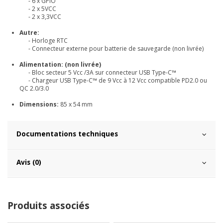
- 6 x GPIO
- 2 x 5VCC
- 2 x 3,3VCC
Autre:
- Horloge RTC
- Connecteur externe pour batterie de sauvegarde (non livrée)
Alimentation: (non livrée)
- Bloc secteur 5 Vcc /3A sur connecteur USB Type-C™
- Chargeur USB Type-C™ de 9 Vcc à 12 Vcc compatible PD2.0 ou
QC 2.0/3.0
Dimensions:
85 x 54 mm
Documentations techniques
Avis (0)
Produits associés