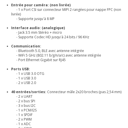
Entrée pour caméra: (non livrée)
- 1 x Port CSI sur connecteur MIPI 2 rangées pour nappe FPC (non
livrée)
- Supporte jusqu'à 8 MP
Interface audio: (analogique)
- Jack 3.5 mm Stéréo + micro
- Supporte Codec HD jusqu'à 24 bits / 96 KHz
Communication:
- Bluetooth 5.0, BLE avec antenne intégrée
- WiFi 5 GHz (802.11 b/g/n/a/c) avec antenne intégrée
- Port Ethernet Gigabit sur RJ45
Ports USB:
- 1 x USB 3.0 OTG
- 1 x USB 3.0
- 2 x USB 2.0
40 entrées/sorties:
Connecteur mâle 2x20 broches (pas 2,54 mm)
- 2 x UART
- 2 x bus SPI
- 3 x bus I2C
- 1 x PCM/I2S
- 1 x SPDIF
- 2 x PWM
- 1 x ADC