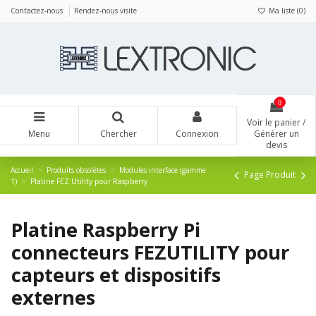
Panneau de gestion des cookies
Contactez-nous
Rendez-nous visite
Ma liste (
0
)
0
Voir le panier /
Menu
Chercher
Connexion
Générer un
devis
Accueil
Produits obsolètes
Modules interface (gamme
Page Produit
1)
Platine FEZ Utility pour Raspberry
Platine Raspberry Pi
connecteurs FEZUTILITY pour
capteurs et dispositifs
externes