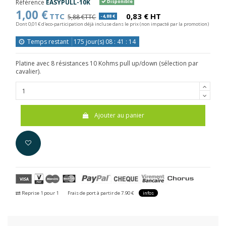
Référence
EASYPULL-10K
Disponible
1,00 €
TTC
0,83 € HT
5,88 €TTC
-4,88 €
Dont 0,01 € d'eco-participation déjà incluse dans le prix (non impacté par la promotion)
Temps restant
175
jour(s)
08
:
41
:
13
Platine avec 8 résistances 10 Kohms pull up/down (sélection par
cavalier).
Ajouter au panier
Reprise 1 pour 1
Frais de port à partir de 7.90 €
infos