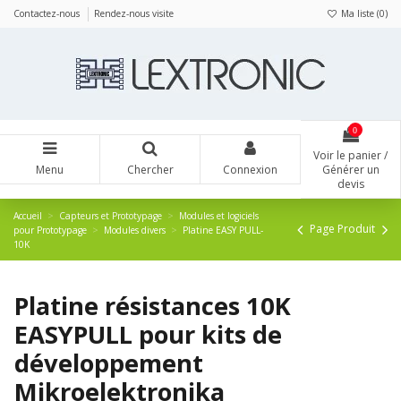
Panneau de gestion des cookies
Contactez-nous
Rendez-nous visite
Ma liste (
0
)
0
Voir le panier /
Menu
Chercher
Connexion
Générer un
devis
Accueil
Capteurs et Prototypage
Modules et logiciels
Page Produit
pour Prototypage
Modules divers
Platine EASY PULL-
10K
Platine résistances 10K
EASYPULL pour kits de
développement
Mikroelektronika