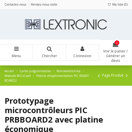
Contactez-nous
Rendez-nous visite
Ma liste (
0
)
0
Voir le panier /
Menu
Chercher
Connexion
Générer un
devis
Accueil
Cartes programmables
Mikroelektronika
Page Produit
Modules MCUCard
Platine d'expérimentation PIC READY
BOARD2
Prototypage
microcontrôleurs PIC
PRBBOARD2 avec platine
économique