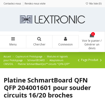
Panneau de gestion des cookies
Contactez-nous
Rendez-nous visite
Ma liste (
0
)
0
Voir le panier /
Menu
Chercher
Connexion
Générer un
devis
Accueil
Capteurs et Prototypage
Modules et logiciels
Page Produit
pour Prototypage
SchmartBOARD
Adaptateurs
CMS/DIL
Platine SchmartBoard|ez™ circuits "QFN-QFP"
Platine SchmartBoard QFN
QFP 204001601 pour souder
circuits 16/20 broches