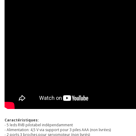
Caractéristiques:
- 5 leds RVB pilotabel indépendamment
- Alimentation: 4,5 V via support pour 3 piles AAA (non livrées)
- 2 ports 3 broches pour servomoteur (non livrés)