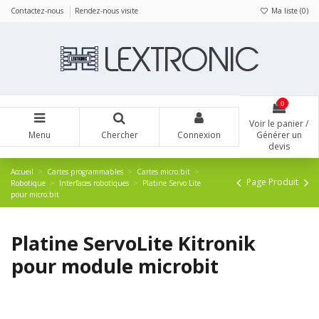
Panneau de gestion des cookies
Contactez-nous
Rendez-nous visite
Ma liste (
0
)
0
Voir le panier /
Menu
Chercher
Connexion
Générer un
devis
Accueil
Cartes programmables
Cartes micro:bit
Page Produit
Robotique
Interfaces robotiques
Platine Servo:Lite
pour micro:bit
Platine ServoLite Kitronik
pour module microbit