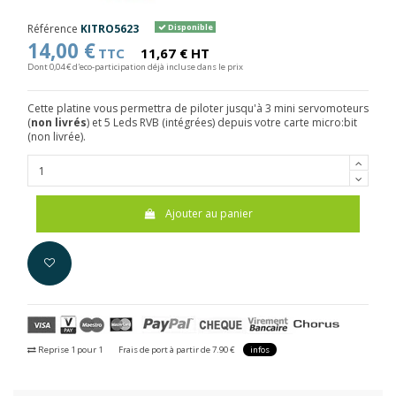
Référence
KITRO5623
Disponible
14,00 €
TTC
11,67 € HT
Dont 0,04 € d'eco-participation déjà incluse dans le prix
Cette platine vous permettra de piloter jusqu'à 3 mini servomoteurs
(
non livrés
) et 5 Leds RVB (intégrées) depuis votre carte micro:bit
(non livrée).
Ajouter au panier
Reprise 1 pour 1
Frais de port à partir de 7.90 €
infos