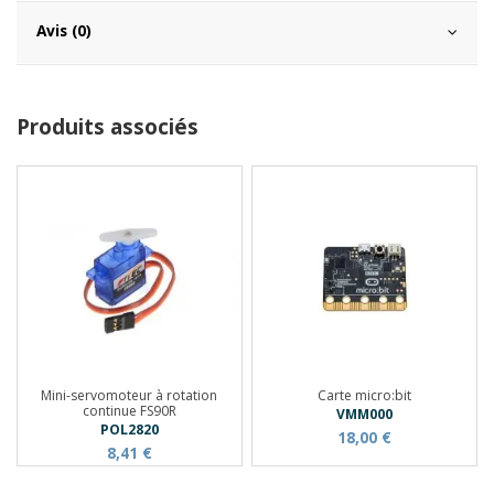
Avis (0)
Produits associés
Mini-servomoteur à rotation
Carte micro:bit
continue FS90R
VMM000
POL2820
18,00 €
8,41 €