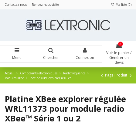
Panneau de gestion des cookies
Contactez-nous
Rendez-nous visite
Ma liste (
0
)
0
Voir le panier /
Menu
Chercher
Connexion
Générer un
devis
Accueil
Composants electroniques
Radiofréquence
Page Produit
Modules XBee
Platine XBee explorer régulée
Platine XBee explorer régulée
WRL11373 pour module radio
XBee™ Série 1 ou 2