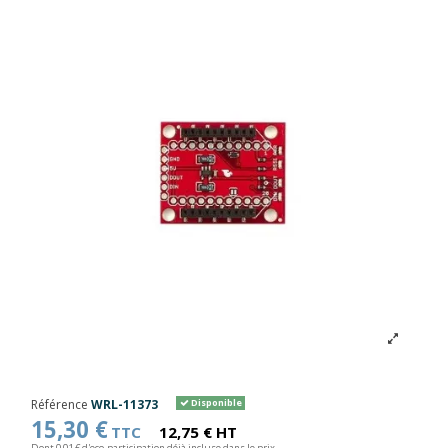
Référence
WRL-11373
Disponible
15,30 €
TTC
12,75 € HT
Dont 0,01 € d'eco-participation déjà incluse dans le prix