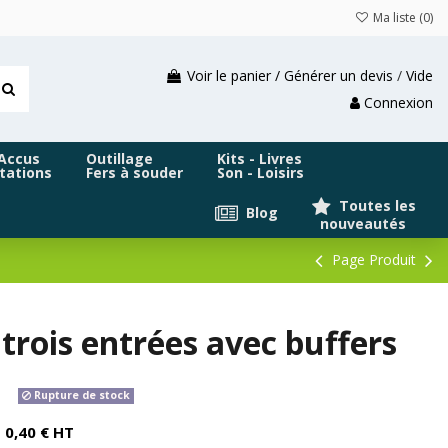
Ma liste (
0
)
Voir le panier / Générer un devis
/
Vide
Connexion
 Accus
Outillage
Kits - Livres
tations
Fers à souder
Son - Loisirs
Toutes les
Blog
nouveautés
Page Produit
trois entrées avec buffers
Rupture de stock
0,40 € HT