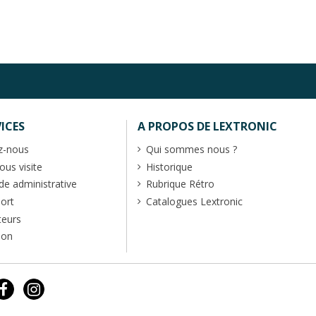
ICES
A PROPOS DE LEXTRONIC
z-nous
Qui sommes nous ?
us visite
Historique
 administrative
Rubrique Rétro
port
Catalogues Lextronic
teurs
ion