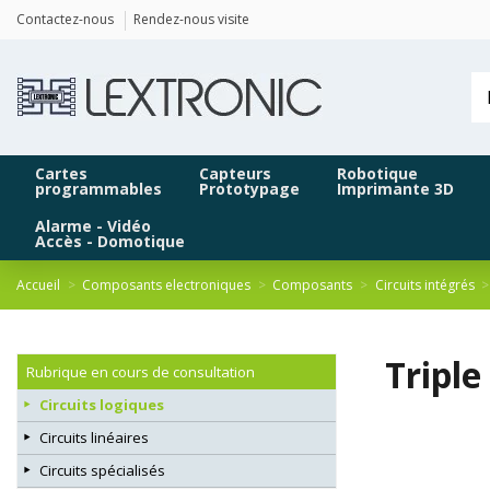
Panneau de gestion des cookies
Contactez-nous
Rendez-nous visite
Cartes
Capteurs
Robotique
programmables
Prototypage
Imprimante 3D
Alarme - Vidéo
Accès - Domotique
Accueil
Composants electroniques
Composants
Circuits intégrés
Triple
Rubrique en cours de consultation
Circuits logiques
Circuits linéaires
Circuits spécialisés