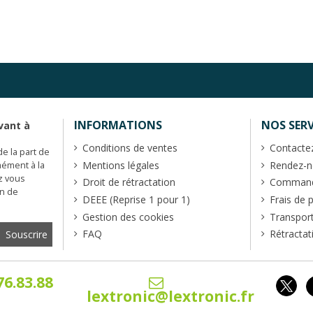
INFORMATIONS
NOS SERV
vant à
Conditions de ventes
Contacte
de la part de
Mentions légales
Rendez-no
mément à la
z vous
Droit de rétractation
Commande
en de
DEEE (Reprise 1 pour 1)
Frais de 
Gestion des cookies
Transpor
FAQ
Rétractat
76.83.88
lextronic@lextronic.fr