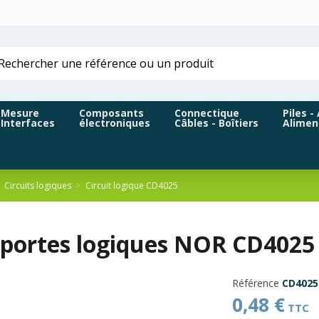
Mesure
Composants
Connectique
Piles -
Interfaces
électroniques
Câbles - Boîtiers
Alimen
Circuits logiques
Circuit logique CD4025
 portes logiques NOR CD4025 
Référence
CD4025
0,48 €
TTC