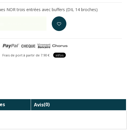
ques NOR trois entrées avec buffers (DIL 14 broches)
Ajouter au panier
is de port à partir de 7.90 €
infos
es
Avis
(0)