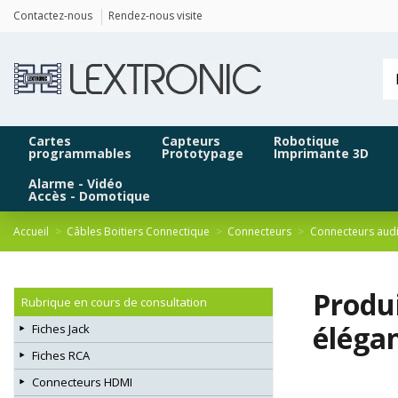
Panneau de gestion des cookies
Contactez-nous
Rendez-nous visite
Cartes
Capteurs
Robotique
programmables
Prototypage
Imprimante 3D
Alarme - Vidéo
Accès - Domotique
Accueil
Câbles Boitiers Connectique
Connecteurs
Connecteurs aud
Produ
Rubrique en cours de consultation
éléga
Fiches Jack
Fiches RCA
Connecteurs HDMI