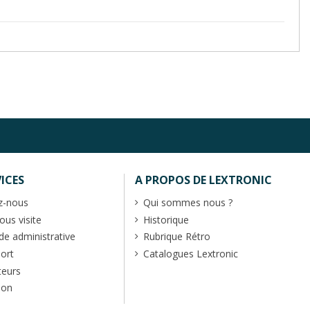
ICES
A PROPOS DE LEXTRONIC
z-nous
Qui sommes nous ?
us visite
Historique
 administrative
Rubrique Rétro
port
Catalogues Lextronic
teurs
ion