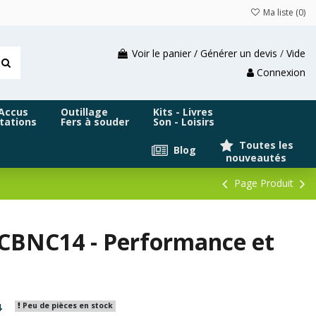
Ma liste (
0
)
Voir le panier / Générer un devis
/
Vide
Connexion
 Accus
Outillage
Kits - Livres
tations
Fers à souder
Son - Loisirs
Toutes les
Blog
nouveautés
Page Produit
 CBNC14 - Performance et
4
Peu de pièces en stock