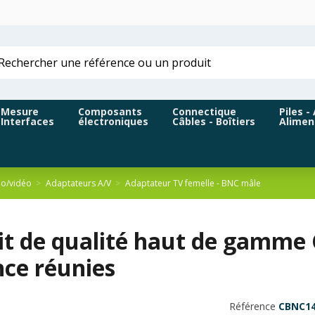
Mesure
Composants
Connectique
Piles -
Interfaces
électroniques
Câbles - Boîtiers
Alimen
io/vidéo
Adaptateurs A/V
Adaptateur TV femelle - BNC mâle
it de qualité haut de gamme
nce réunies
Référence
CBNC1