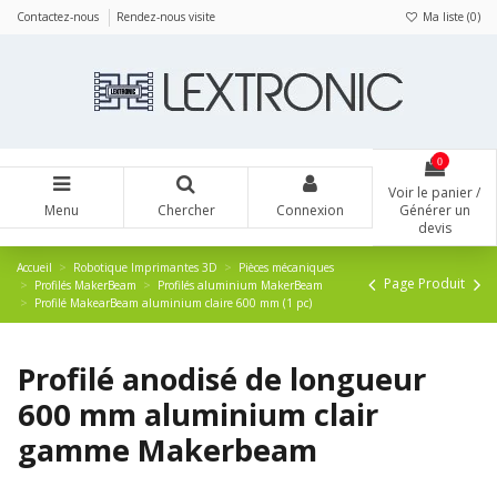
Panneau de gestion des cookies
Contactez-nous
Rendez-nous visite
Ma liste (
0
)
0
Voir le panier /
Menu
Chercher
Connexion
Générer un
devis
Accueil
Robotique Imprimantes 3D
Pièces mécaniques
Page Produit
Profilés MakerBeam
Profilés aluminium MakerBeam
Profilé MakearBeam aluminium claire 600 mm (1 pc)
Profilé anodisé de longueur
600 mm aluminium clair
gamme Makerbeam