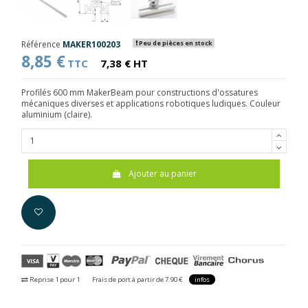
Référence
MAKER100203
Peu de pièces en stock
8,85 €
TTC
7,38 € HT
Profilés 600 mm MakerBeam pour constructions d'ossatures
mécaniques diverses et applications robotiques ludiques. Couleur
aluminium (claire).
Ajouter au panier
Reprise 1 pour 1
Frais de port à partir de 7.90 €
infos