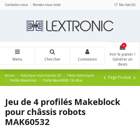
Panneau de gestion des cookies
Contactez-nous
Rendez-nous visite
Ma liste (
0
)
0
Voir le panier /
Menu
Chercher
Connexion
Générer un
devis
Accueil
Robotique Imprimantes 3D
Pièces mécaniques
Page Produit
Profilés Makeblock
Profilé Beam0808-136-Blue
Jeu de 4 profilés Makeblock
pour châssis robots
MAK60532