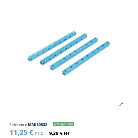
Référence
MAK60532
Disponible
11,25 €
TTC
9,38 € HT