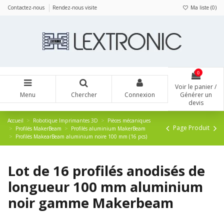
Panneau de gestion des cookies
Contactez-nous
Rendez-nous visite
Ma liste (
0
)
0
Voir le panier /
Menu
Chercher
Connexion
Générer un
devis
Accueil
Robotique Imprimantes 3D
Pièces mécaniques
Page Produit
Profilés MakerBeam
Profilés aluminium MakerBeam
Profilés MakearBeam aluminium noire 100 mm (16 pcs)
Lot de 16 profilés anodisés de
longueur 100 mm aluminium
noir gamme Makerbeam