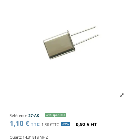
Référence
27-AK
Disponible
1,10 €
TTC
0,92 € HT
1,38 €TTC
-20%
Quartz 14,31818 MHZ