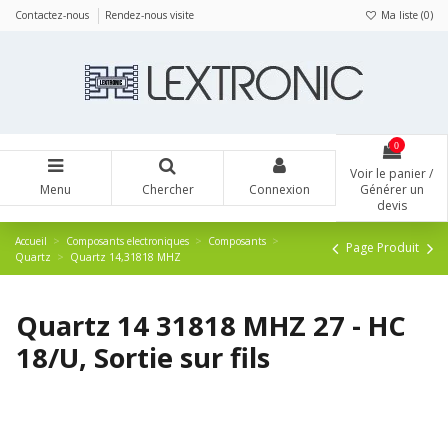
Panneau de gestion des cookies
Contactez-nous
Rendez-nous visite
Ma liste (
0
)
0
Voir le panier /
Menu
Chercher
Connexion
Générer un
devis
Accueil
Composants electroniques
Composants
Page Produit
Quartz
Quartz 14,31818 MHZ
Quartz 14 31818 MHZ 27 - HC
18/U, Sortie sur fils