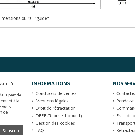
dimensions du rail "guide".
INFORMATIONS
NOS SERV
vant à
Conditions de ventes
Contacte
de la part de
Mentions légales
Rendez-no
mément à la
z vous
Droit de rétractation
Commande
en de
DEEE (Reprise 1 pour 1)
Frais de 
Gestion des cookies
Transpor
FAQ
Rétractat