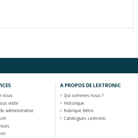
ICES
A PROPOS DE LEXTRONIC
z-nous
Qui sommes nous ?
us visite
Historique
 administrative
Rubrique Rétro
port
Catalogues Lextronic
teurs
ion