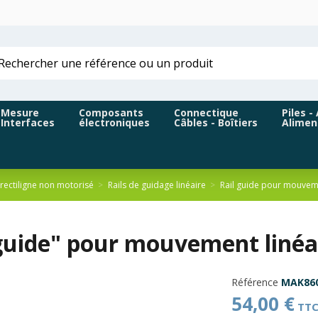
Mesure
Composants
Connectique
Piles -
Interfaces
électroniques
Câbles - Boîtiers
Alimen
ectiligne non motorisé
Rails de guidage linéaire
Rail guide pour mouveme
"guide" pour mouvement linéa
Référence
MAK86
54,00 €
TT