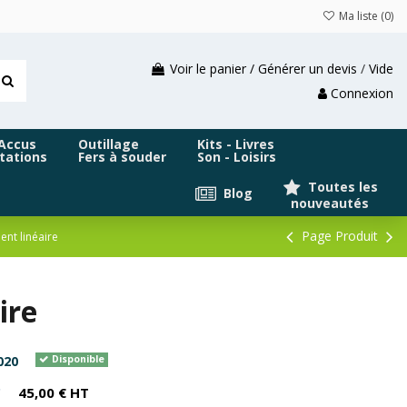
Ma liste (
0
)
Voir le panier / Générer un devis
/
Vide
Connexion
 Accus
Outillage
Kits - Livres
tations
Fers à souder
Son - Loisirs
Toutes les
Blog
nouveautés
Page Produit
nt linéaire
ire
020
Disponible
C
45,00 € HT