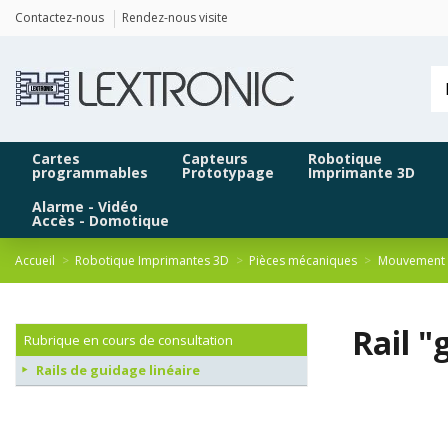
Panneau de gestion des cookies
Contactez-nous
Rendez-nous visite
Cartes
Capteurs
Robotique
programmables
Prototypage
Imprimante 3D
Alarme - Vidéo
Accès - Domotique
Accueil
Robotique Imprimantes 3D
Pièces mécaniques
Mouvement r
Rail 
Rubrique en cours de consultation
Rails de guidage linéaire