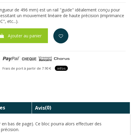
longueur de 496 mm) est un rail "guide" idéalement conçu pour
écessitant un mouvement linéaire de haute précision (imprimance
, etc...).
Ajouter au panier
is de port à partir de 7.90 €
infos
es
Avis
(0)
r en bas de page). Ce bloc pourra alors effectuer des
précision.