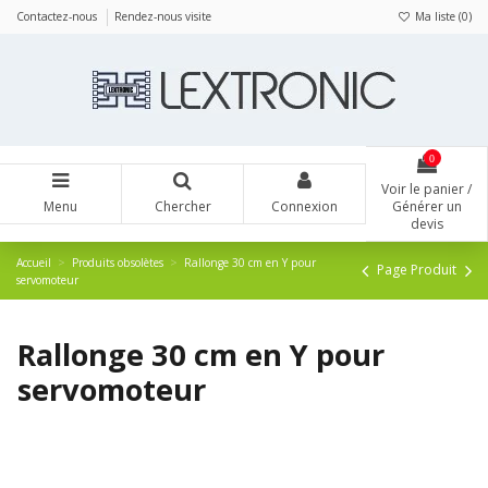
Panneau de gestion des cookies
Contactez-nous
Rendez-nous visite
Ma liste (
0
)
0
Voir le panier /
Menu
Chercher
Connexion
Générer un
devis
Accueil
Produits obsolètes
Rallonge 30 cm en Y pour
Page Produit
servomoteur
Rallonge 30 cm en Y pour
servomoteur