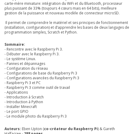
carte-mère miniature: intégration du WiFi et du Bluetooth, processeur
plus puissant de 33% (toujours 4 cœurs mais en 64 bits), meilleure
gestion de la puissance et nouveau modèle de connecteur microSD.
Il permet de comprendre le matériel et ses principes de fonctionnement
(installation, configuration) et d’apprendre les bases de deux langages de
programmation simples, Scratch et Python.
Sommaire:
- Rencontre avec le Raspberry Pi 3.
- Débuter avec le Raspberry Pi 3.
- Le système Linux.
- Pannes et dépannages
- Configuration du réseau
- Configurations de base du Raspberry Pi 3
- Configurations avancées du Raspberry Pi 3
- Raspberry Pi 3 et PC
- Raspberry Pi 3 comme outil de travail
- Applications
- Introduction à Scratch
- Introduction à Python
- Installer Minecraft
- Le port GPIO
- Le module photo du Raspberry Pi 3
Auteurs:
Eben Upton (
co-créateur du Raspberry Pi
) & Gareth
Halfacree -
288 pages