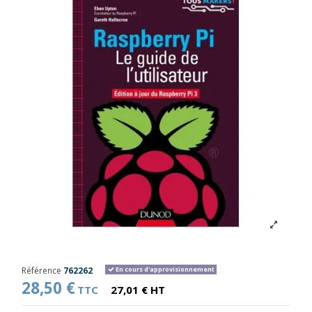
Référence
762262
En cours d'approvisionnement
28,50 €
TTC
27,01 € HT