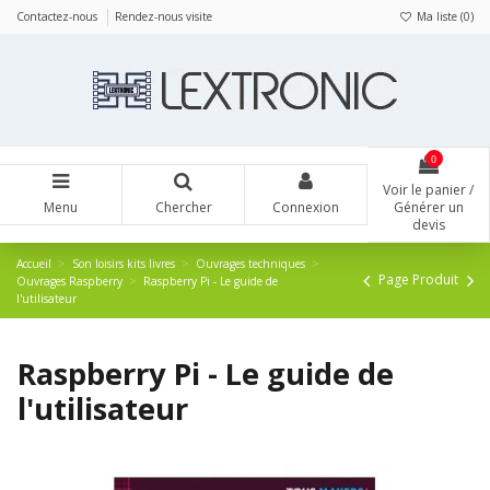
Panneau de gestion des cookies
Contactez-nous
Rendez-nous visite
Ma liste (
0
)
0
Voir le panier /
Menu
Chercher
Connexion
Générer un
devis
Accueil
Son loisirs kits livres
Ouvrages techniques
Page Produit
Ouvrages Raspberry
Raspberry Pi - Le guide de
l'utilisateur
Raspberry Pi - Le guide de
l'utilisateur