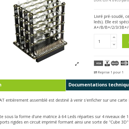
Dont 0,01 € d'eco-parti
Livré pré-soudé, c
leds). Elle est spé
A+/B/B+/2/3/3B+/
Reprise 1 pour 1
Fra
n
Documentations techniqu
HAT e
ntièrement assemblé est destiné à venir s'enficher sur une carte
nte sous la forme d'une matrice à 64 Leds réparties sur 4 niveaux d
ports rigides en circuit imprimé formant ainsi une sorte de "Cube 3D"