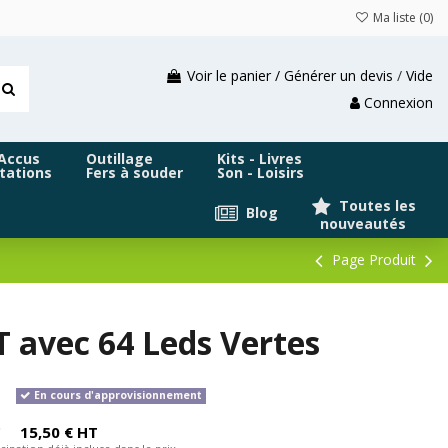
Ma liste (
0
)
Voir le panier / Générer un devis
/
Vide
Connexion
 Accus
Outillage
Kits - Livres
tations
Fers à souder
Son - Loisirs
Toutes les
Blog
nouveautés
Page Produit
 avec 64 Leds Vertes
En cours d'approvisionnement
C
15,50 € HT