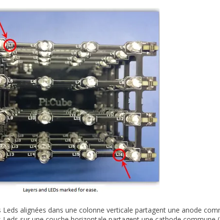
s Leds alignées dans une colonne verticale partagent une anode co
es Leds sur une couche horizontale partagent une cathode commune (