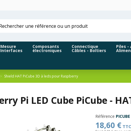
Mesure
Composants
Connectique
Piles -
Interfaces
électroniques
Câbles - Boîtiers
Alimen
Shield HAT PiCube 3D à leds pour Raspberry
rry Pi LED Cube PiCube - HAT
Référence
PICUBE
18,60 €
TT