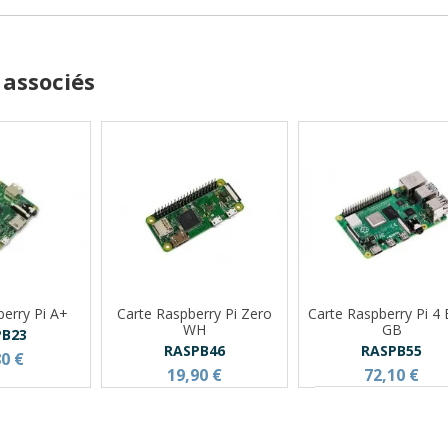
 associés
berry Pi A+
Carte Raspberry Pi Zero
Carte Raspberry Pi 4 
WH
GB
PB23
RASPB46
RASPB55
80 €
19,90 €
72,10 €