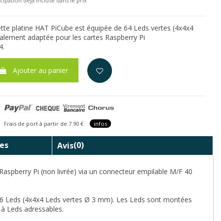
cipation déjà incluse dans le prix
ette platine HAT PiCube est équipée de 64 Leds vertes (4x4x4
cialement adaptée pour les cartes Raspberry Pi
4.
Ajouter au panier
is de port à partir de 7.90 €
infos
es
Avis
(0)
 Raspberry Pi (non livrée) via un connecteur empilable M/F 40
e 16 Leds (4x4x4 Leds vertes Ø 3 mm). Les Leds sont montées
 à Leds adressables.