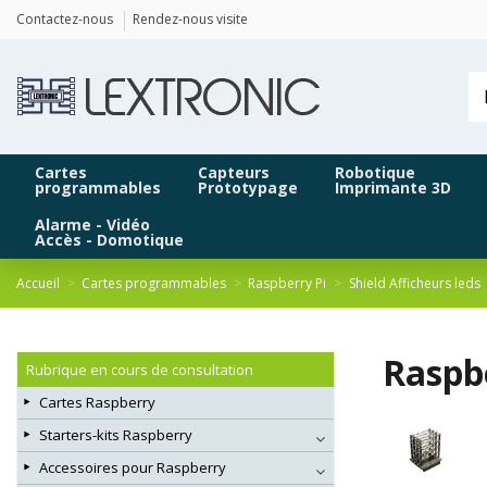
Panneau de gestion des cookies
Contactez-nous
Rendez-nous visite
Cartes
Capteurs
Robotique
programmables
Prototypage
Imprimante 3D
Alarme - Vidéo
Accès - Domotique
Accueil
Cartes programmables
Raspberry Pi
Shield Afficheurs leds
Raspbe
Rubrique en cours de consultation
Cartes Raspberry
Starters-kits Raspberry
Accessoires pour Raspberry