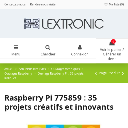
Panneau de gestion des cookies
Contactez-nous
Rendez-nous visite
Ma liste (
0
)
0
Voir le panier /
Menu
Chercher
Connexion
Générer un
devis
Accueil
Son loisirs kits livres
Ouvrages techniques
Page Produit
Ouvrages Raspberry
Ouvrage Raspberry Pi : 35 projets
ludiques
Raspberry Pi 775859 : 35
projets créatifs et innovants