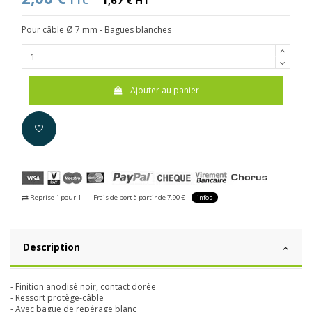
TTC
1,67 € HT
Pour câble Ø 7 mm - Bagues blanches
Ajouter au panier
Reprise 1 pour 1
Frais de port à partir de 7.90 €
infos
Description
- Finition anodisé noir, contact dorée
- Ressort protège-câble
- Avec bague de repérage blanc