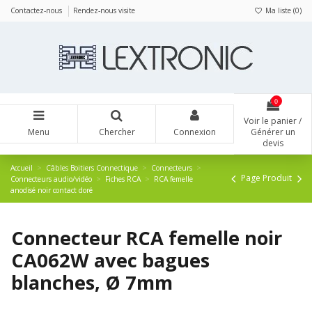
Panneau de gestion des cookies
Contactez-nous
Rendez-nous visite
Ma liste (
0
)
0
Voir le panier /
Menu
Chercher
Connexion
Générer un
devis
Accueil
Câbles Boitiers Connectique
Connecteurs
Page Produit
Connecteurs audio/vidéo
Fiches RCA
RCA femelle
anodisé noir contact doré
Connecteur RCA femelle noir
CA062W avec bagues
blanches, Ø 7mm