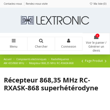
Panneau de gestion des cookies
Contactez-nous
Rendez-nous visite
Ma liste (
0
)
0
Voir le panier /
Menu
Chercher
Connexion
Générer un
devis
Accueil
Composants electroniques
Radiofréquence
Page Produit
AM 433/868 MHz
Récepteur 868,35 MHz RC-RXASK-868
Récepteur 868,35 MHz RC-
RXASK-868 superhétérodyne