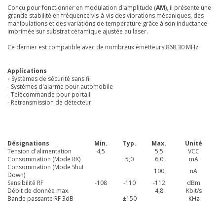
Conçu pour fonctionner en modulation d'amplitude (
AM
), il présente une
grande stabilité en fréquence vis-à-vis des vibrations mécaniques, des
manipulations et des variations de température grâce à son inductance
imprimée sur substrat céramique ajustée au laser.
Ce dernier est compatible avec de nombreux émetteurs
868.30
MHz.
Applications
-
Systèmes de sécurité sans fil
- Systèmes d'alarme pour automobile
- Télécommande pour portail
- Retransmission de détecteur
Désignations
Min.
Typ.
Max.
Unité
Tension d'alimentation
4,5
5,5
VCC
Consommation (Mode RX)
5,0
6,0
mA
Consommation (Mode Shut
100
nA
Down)
Sensibilité RF
-108
-110
-112
dBm
Débit de donnée max.
4,8
Kbit/s
Bande passante RF 3dB
±150
KHz