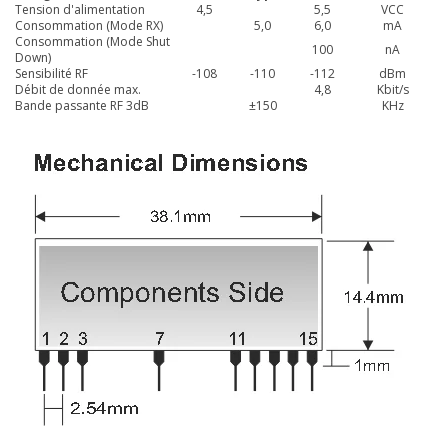
Tension d'alimentation
4,5
5,5
VCC
Consommation (Mode RX)
5,0
6,0
mA
Consommation (Mode Shut
100
nA
Down)
Sensibilité RF
-108
-110
-112
dBm
Débit de donnée max.
4,8
Kbit/s
Bande passante RF 3dB
±150
KHz