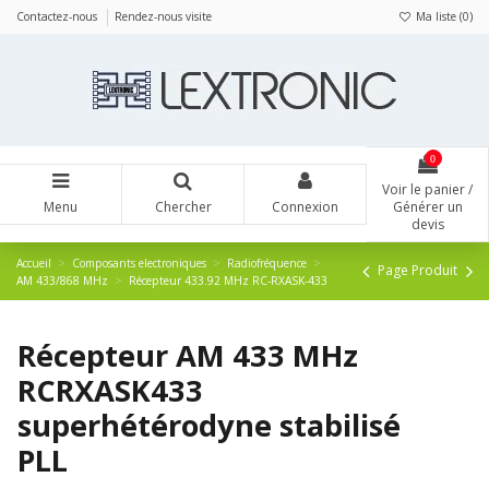
Panneau de gestion des cookies
Contactez-nous
Rendez-nous visite
Ma liste (
0
)
0
Voir le panier /
Menu
Chercher
Connexion
Générer un
devis
Accueil
Composants electroniques
Radiofréquence
Page Produit
AM 433/868 MHz
Récepteur 433.92 MHz RC-RXASK-433
Récepteur AM 433 MHz
RCRXASK433
superhétérodyne stabilisé
PLL