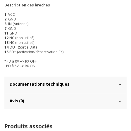
Description des broches
1
VCC
2
GND
3
IN (Antenne)
7
GND
11
GND
12
NC (non utilisé)
13
NC (non utilisé)
14
OUT (Sortie Data)
15
PD* (activation/désactivation RX)
*PD à 0V --> RX OFF
PD à 5V --> RX ON
Documentations techniques
Avis (0)
Produits associés