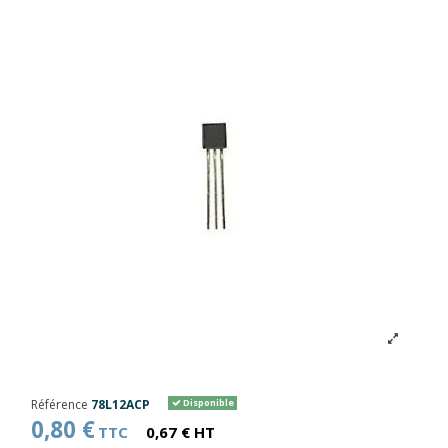
Référence
78L12ACP
Disponible
0,80 €
TTC
0,67 € HT