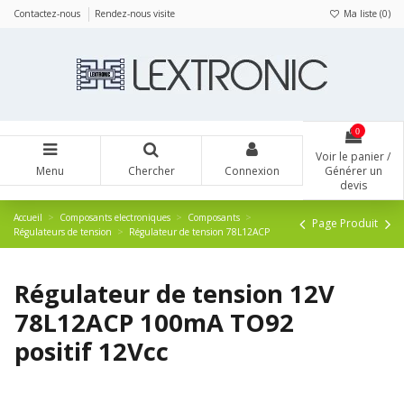
Panneau de gestion des cookies
Contactez-nous
Rendez-nous visite
Ma liste (
0
)
0
Voir le panier /
Menu
Chercher
Connexion
Générer un
devis
Accueil
Composants electroniques
Composants
Page Produit
Régulateurs de tension
Régulateur de tension 78L12ACP
Régulateur de tension 12V
78L12ACP 100mA TO92
positif 12Vcc