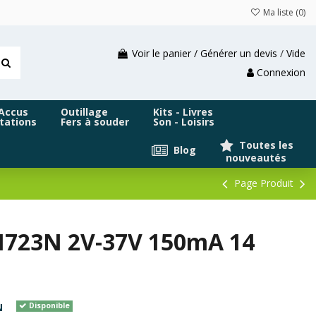
Ma liste (
0
)
Voir le panier / Générer un devis
/
Vide
Connexion
 Accus
Outillage
Kits - Livres
tations
Fers à souder
Son - Loisirs
Toutes les
Blog
nouveautés
Page Produit
LM723N 2V-37V 150mA 14
N
Disponible