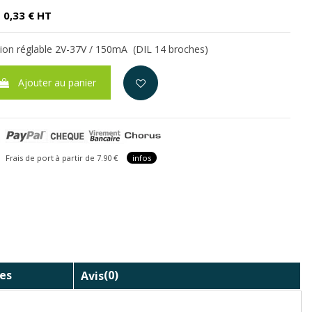
0,33 € HT
ion réglable 2V-37V / 150mA (DIL 14 broches)
Ajouter au panier
is de port à partir de 7.90 €
infos
es
Avis
(0)