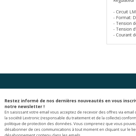
Régulateur 
- Circuit 
- Format: D
- Tension d
- Tension d
- Courant d
Restez informé de nos dernières nouveautés en vous inscri
notre newsletter !
En saisissant votre email vous acceptez de recevoir des offres via email 
la société Lextronic (responsable du traitement et de la collecte) confor
politique de protection des données. Vous comprenez que vous pouve
désabonner de ces communications à tout moment en cliquant sur le li
désabonnement contenu dans les emails.