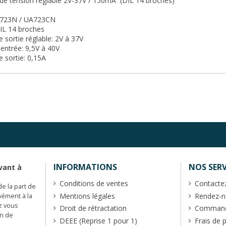
de tension réglable 2V-37V / 150mA (DIL 14 broches)
LM723N / UA723CN
IL 14 broches
e sortie réglable: 2V à 37V
'entrée: 9,5V à 40V
e sortie: 0,15A
INFORMATIONS
NOS SERV
vant à
Conditions de ventes
Contacte
de la part de
Mentions légales
Rendez-no
mément à la
z vous
Droit de rétractation
Commande
en de
DEEE (Reprise 1 pour 1)
Frais de 