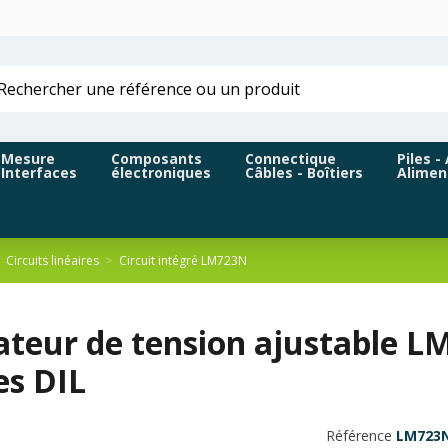
Mesure
Composants
Connectique
Piles -
Interfaces
électroniques
Câbles - Boîtiers
Alimen
Circuits linéaires
Circuit intégré LM723N
ateur de tension ajustable 
es DIL
Référence
LM723