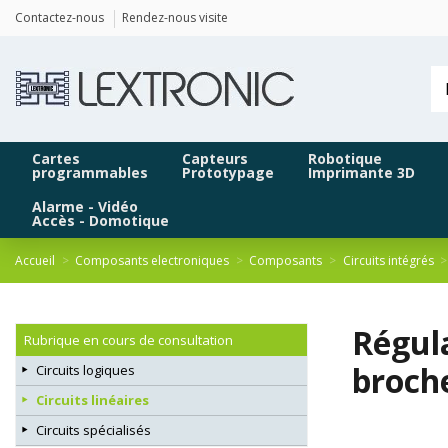
Panneau de gestion des cookies
Contactez-nous
Rendez-nous visite
Cartes
Capteurs
Robotique
programmables
Prototypage
Imprimante 3D
Alarme - Vidéo
Accès - Domotique
Accueil
Composants electroniques
Composants
Circuits intégrés
Régul
Rubrique en cours de consultation
broch
Circuits logiques
Circuits linéaires
Circuits spécialisés