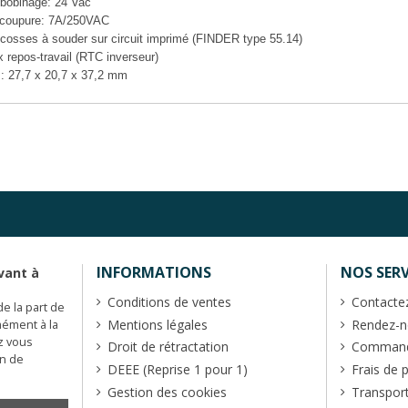
 bobinage: 24 Vac
e coupure: 7A/250VAC
r cosses à souder sur circuit imprimé (FINDER type 55.14)
x repos-travail (RTC inverseur)
: 27,7 x 20,7 x 37,2 mm
INFORMATIONS
NOS SERV
vant à
Conditions de ventes
Contacte
de la part de
Mentions légales
Rendez-no
mément à la
z vous
Droit de rétractation
Commande
en de
DEEE (Reprise 1 pour 1)
Frais de 
Gestion des cookies
Transpor