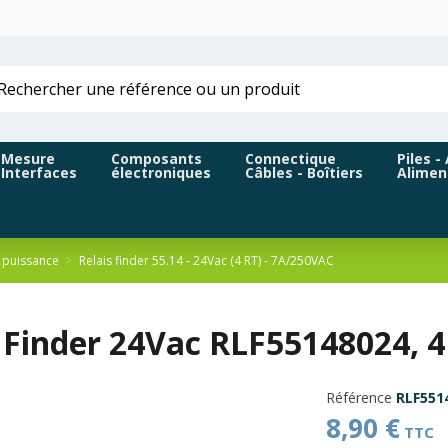
Mesure
Composants
Connectique
Piles -
Interfaces
électroniques
Câbles - Boîtiers
Alimen
e puissance
Relais finder 55.14 - 24Vac (4 RT) - 7A/250VAC
s Finder 24Vac RLF55148024, 
Référence
RLF551
8,90 €
TTC