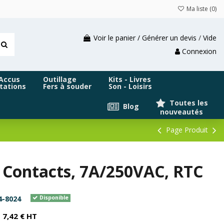
Ma liste (
0
)
Voir le panier / Générer un devis
/
Vide
Connexion
 Accus
Outillage
Kits - Livres
tations
Fers à souder
Son - Loisirs
Toutes les
Blog
nouveautés
Page Produit
4 Contacts, 7A/250VAC, RTC
4-8024
Disponible
7,42 € HT