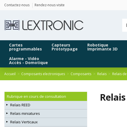
Panneau de gestion des cookies
Contactez-nous
Rendez-nous visite
Cartes
Capteurs
Robotique
programmables
Prototypage
Imprimante 3D
Alarme - Vidéo
Accès - Domotique
Accueil
Composants electroniques
Composants
Relais
Relais d
Relai
Rubrique en cours de consultation
Relais REED
Relais miniatures
Relais Verticaux