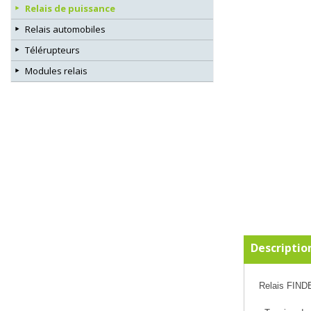
Relais de puissance
Relais automobiles
Télérupteurs
Modules relais
Descriptio
Relais FINDE