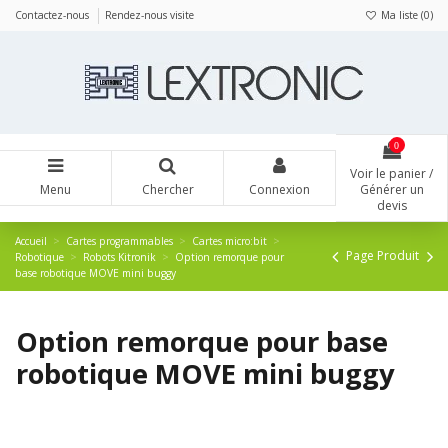
Panneau de gestion des cookies
Contactez-nous
Rendez-nous visite
Ma liste (
0
)
0
Voir le panier /
Menu
Chercher
Connexion
Générer un
devis
Accueil
Cartes programmables
Cartes micro:bit
Page Produit
Robotique
Robots Kitronik
Option remorque pour
base robotique MOVE mini buggy
Option remorque pour base
robotique MOVE mini buggy