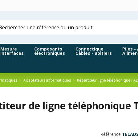
Mesure
Composants
Connectique
Piles -
Interfaces
électroniques
Câbles - Boîtiers
Alimen
rmatiques
Adaptateurs informatiques
Répartiteur ligne téléphonique / A
titeur de ligne téléphonique
Référence
TELAD