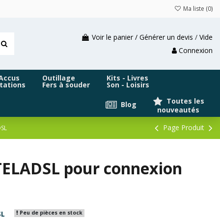
Ma liste (
0
)
Voir le panier / Générer un devis
/
Vide
Connexion
 Accus
Outillage
Kits - Livres
tations
Fers à souder
Son - Loisirs
Toutes les
Blog
nouveautés
Page Produit
DSL
 TELADSL pour connexion
SL
Peu de pièces en stock