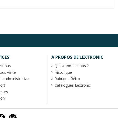
ICES
A PROPOS DE LEXTRONIC
z-nous
Qui sommes nous ?
us visite
Historique
 administrative
Rubrique Rétro
port
Catalogues Lextronic
teurs
ion