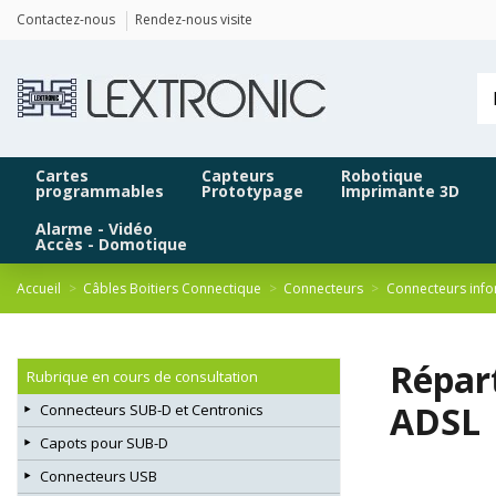
Panneau de gestion des cookies
Contactez-nous
Rendez-nous visite
Cartes
Capteurs
Robotique
programmables
Prototypage
Imprimante 3D
Alarme - Vidéo
Accès - Domotique
Accueil
Câbles Boitiers Connectique
Connecteurs
Connecteurs info
Répar
Rubrique en cours de consultation
ADSL
Connecteurs SUB-D et Centronics
Capots pour SUB-D
Connecteurs USB