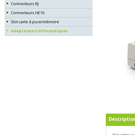
Connecteurs RJ
Connecteurs HE10
Slot carte à puce/mémoire
Adaptateurs informatiques
Descriptio