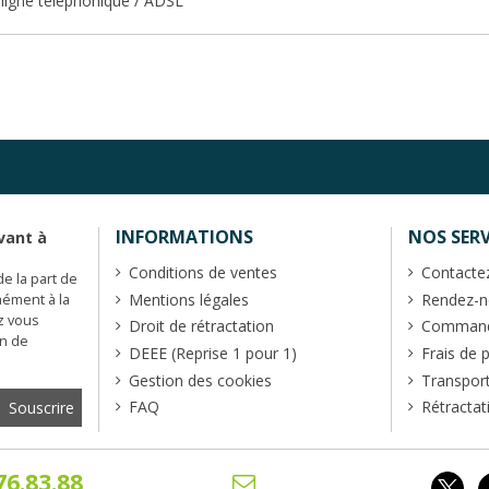
 ligne téléphonique / ADSL
INFORMATIONS
NOS SERV
vant à
Conditions de ventes
Contacte
de la part de
Mentions légales
Rendez-no
mément à la
z vous
Droit de rétractation
Commande
en de
DEEE (Reprise 1 pour 1)
Frais de 
Gestion des cookies
Transpor
FAQ
Rétractat
76.83.88