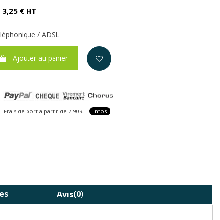
3,25 € HT
téléphonique / ADSL
Ajouter au panier
is de port à partir de 7.90 €
infos
es
Avis
(0)