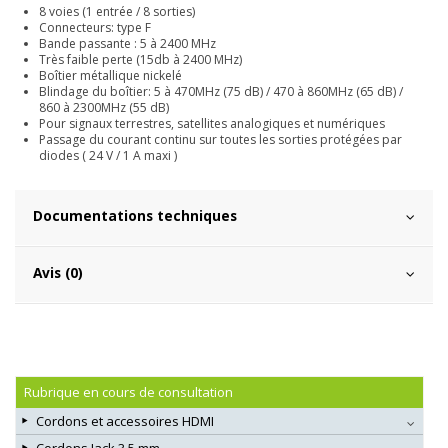
8 voies (1 entrée / 8 sorties)
Connecteurs: type F
Bande passante : 5 à 2400 MHz
Très faible perte (15db à 2400 MHz)
Boîtier métallique nickelé
Blindage du boîtier: 5 à 470MHz (75 dB) / 470 à 860MHz (65 dB) /
860 à 2300MHz (55 dB)
Pour signaux terrestres, satellites analogiques et numériques
Passage du courant continu sur toutes les sorties protégées par
diodes ( 24 V / 1 A maxi )
Documentations techniques
Avis (0)
Rubrique en cours de consultation
Cordons et accessoires HDMI
Cordons Jack 3,5 mm