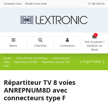
Panneau de gestion des cookies
Contactez-nous
Rendez-nous visite
Ma liste (
0
)
0
Voir le panier /
Menu
Chercher
Connexion
Générer un
devis
Accueil
Câbles Boitiers Connectique
Cordons Audio /
Page Produit
Vidéo
Répartiteurs TV/SAT
Répartiteur splitter TV 8
voies
Répartiteur TV 8 voies
ANREPNUM8D avec
connecteurs type F