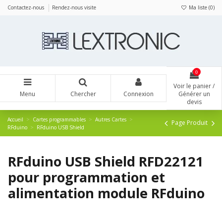
Panneau de gestion des cookies
Contactez-nous
Rendez-nous visite
Ma liste (
0
)
0
Voir le panier /
Menu
Chercher
Connexion
Générer un
devis
Accueil
Cartes programmables
Autres Cartes
Page Produit
RFduino
RFduino USB Shield
RFduino USB Shield RFD22121
pour programmation et
alimentation module RFduino