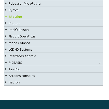
Pyboard - MicroPython
Pycom
RFduino
Photon
Intel® Edison
Flyport OpenPicus
mbed / Nucleo
LCD 4D Systems
Interfaces Android
PICBASIC
TinyPLC
Arcades consoles
neuron