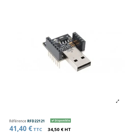
Référence
RFD22121
Disponible
41,40 €
TTC
34,50 € HT