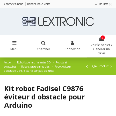
Panneau de gestion des cookies
Contactez-nous
Rendez-nous visite
Ma liste (
0
)
0
Voir le panier /
Menu
Chercher
Connexion
Générer un
devis
Accueil
Robotique Imprimantes 3D
Robots et
Page Produit
accessoires
Robots programmables
Robot éviteur
d'obstacle C-9876 (carte compatible uno)
Kit robot Fadisel C9876
éviteur d obstacle pour
Arduino