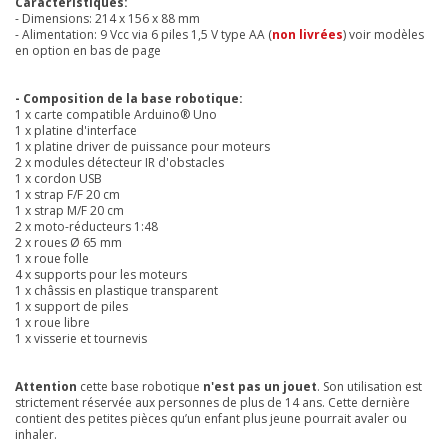
Caractéristiques:
- Dimensions: 214 x 156 x 88 mm
- Alimentation: 9 Vcc via 6 piles 1,5 V type AA (
non livrées
) voir modèles
en option en bas de page
- Composition de la base robotique:
1 x carte compatible Arduino® Uno
1 x platine d'interface
1 x platine driver de puissance pour moteurs
2 x modules détecteur IR d'obstacles
1 x cordon USB
1 x strap F/F 20 cm
1 x strap M/F 20 cm
​2 x moto-réducteurs 1:48
2 x roues Ø 65 mm
1 x roue folle
4 x supports pour les moteurs
1 x châssis en plastique transparent
1 x support de piles
1 x roue libre
1 x visserie et tournevis
Attention
cette base robotique
n'est pas un jouet
. Son utilisation est
strictement réservée aux personnes de plus de 14 ans. Cette dernière
contient des petites pièces qu’un enfant plus jeune pourrait avaler ou
inhaler.