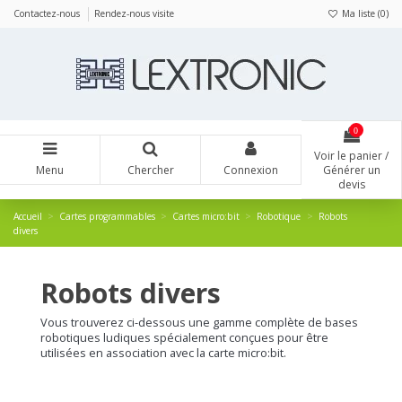
Panneau de gestion des cookies
Contactez-nous
Rendez-nous visite
Ma liste (
0
)
0
Voir le panier /
Menu
Chercher
Connexion
Générer un
devis
Accueil
Cartes programmables
Cartes micro:bit
Robotique
Robots
divers
Robots divers
Vous trouverez ci-dessous une gamme complète de bases
robotiques ludiques
spécialement conçues pour être
utilisées en association avec la carte micro:bit.