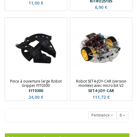
KITRO25105
11,00 €
6,90 €
Pince à ouverture large Robot
Robot SET4-JOY-CAR (version
Gripper FIT0300
montée) avec micro:bit V2
FIT0300
SET4-JOY-CAR
24,00 €
111,72 €
Pertinence
8