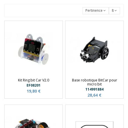
Pertinence
8
Kit Ring:bit Car V2.0
Base robotique BitCar pour
micro:bit
EF08201
114991884
19,80 €
28,64 €