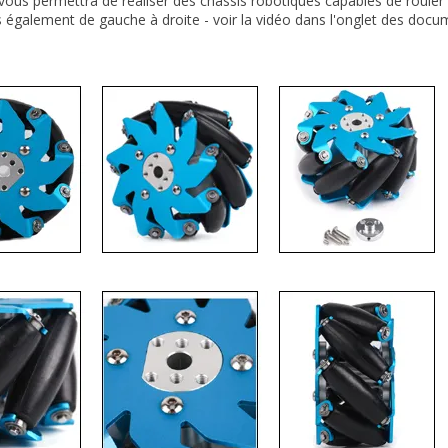
vous permettra de réaliser des châssis robotiques capables de rouler
s également de gauche à droite - voir la vidéo dans l'onglet des docu