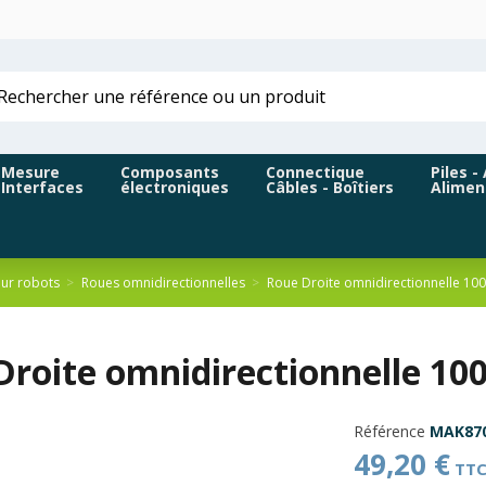
Mesure
Composants
Connectique
Piles -
Interfaces
électroniques
Câbles - Boîtiers
Alimen
ur robots
Roues omnidirectionnelles
Roue Droite omnidirectionnelle 1
Droite omnidirectionnelle 1
Référence
MAK87
49,20 €
TT