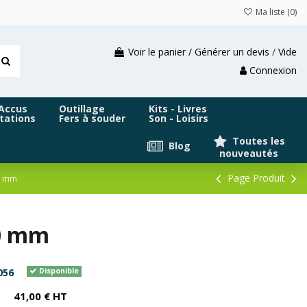
Ma liste (
0
)
Voir le panier / Générer un devis
/
Vide
Connexion
 Accus
Outillage
Kits - Livres
tations
Fers à souder
Son - Loisirs
Toutes les
Blog
nouveautés
Page Produit
00 mm
00 mm
056
Disponible
C
41,00 € HT