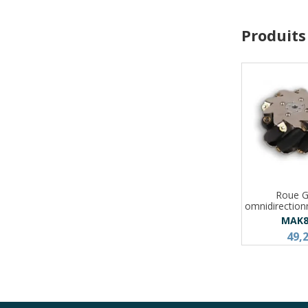
Produits
Roue 
omnidirectio
MAK8
49,