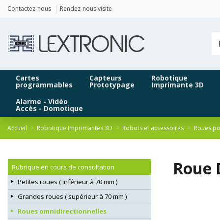
Panneau de gestion des cookies
Contactez-nous
Rendez-nous visite
Cartes
Capteurs
Robotique
programmables
Prototypage
Imprimante 3D
Alarme - Vidéo
Accès - Domotique
Accueil
Robotique Imprimantes 3D
Robots et accessoires
Roues po
Roue 
Rubrique en cours de consultation
Petites roues ( inférieur à 70 mm )
Grandes roues ( supérieur à 70 mm )
Roues omnidirectionnelles