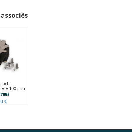
 associés
Gauche
nnelle 100 mm
7055
20 €