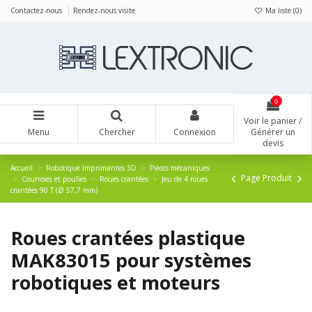
Panneau de gestion des cookies
Contactez-nous
Rendez-nous visite
Ma liste (
0
)
0
Voir le panier /
Menu
Chercher
Connexion
Générer un
devis
Accueil
Robotique Imprimantes 3D
Pièces mécaniques
Page Produit
Courroies et poulies
Roues crantées
Jeu de 4 roues
crantées 90 T (Ø 57,7 mm)
Roues crantées plastique
MAK83015 pour systèmes
robotiques et moteurs