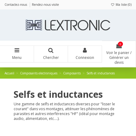
Panneau de gestion des cookies
Contactez-nous
Rendez-nous visite
Ma liste (
0
)
0
Voir le panier /
Menu
Chercher
Connexion
Générer un
devis
Accueil
Composants electroniques
Composants
Selfs et inductances
Selfs et inductances
Une gamme de selfs et inductances diverses pour "lisser le
courant" dans vos montages, atténuer les phénomènes de
parasites et autres interférences "HF" (idéal pour montage
audio, alimentation, etc....).