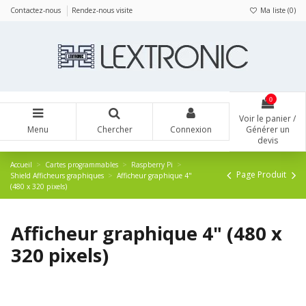
Panneau de gestion des cookies
Contactez-nous
Rendez-nous visite
Ma liste (
0
)
0
Voir le panier /
Menu
Chercher
Connexion
Générer un
devis
Accueil
Cartes programmables
Raspberry Pi
Page Produit
Shield Afficheurs graphiques
Afficheur graphique 4"
(480 x 320 pixels)
Afficheur graphique 4" (480 x
320 pixels)