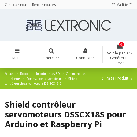
Panneau de gestion des cookies
Contactez-nous
Rendez-nous visite
Ma liste (
0
)
0
Voir le panier /
Menu
Chercher
Connexion
Générer un
devis
Accueil
Robotique Imprimantes 3D
Commande et
Page Produit
contrôleurs
Commande servomoteurs
Shield
contrôleur de servomoteurs DS-SCX18.S
Shield contrôleur
servomoteurs DSSCX18S pour
Arduino et Raspberry Pi