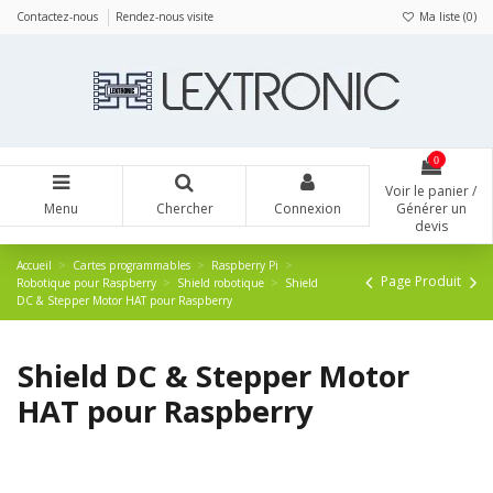
Panneau de gestion des cookies
Contactez-nous
Rendez-nous visite
Ma liste (
0
)
0
Voir le panier /
Menu
Chercher
Connexion
Générer un
devis
Accueil
Cartes programmables
Raspberry Pi
Page Produit
Robotique pour Raspberry
Shield robotique
Shield
DC & Stepper Motor HAT pour Raspberry
Shield DC & Stepper Motor
HAT pour Raspberry