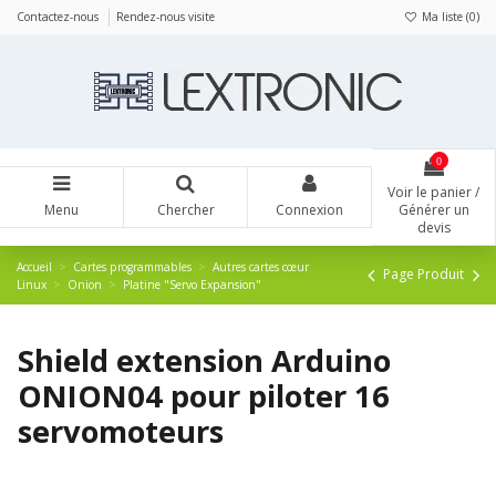
Panneau de gestion des cookies
Contactez-nous
Rendez-nous visite
Ma liste (
0
)
0
Voir le panier /
Menu
Chercher
Connexion
Générer un
devis
Accueil
Cartes programmables
Autres cartes cœur
Page Produit
Linux
Onion
Platine "Servo Expansion"
Shield extension Arduino
ONION04 pour piloter 16
servomoteurs