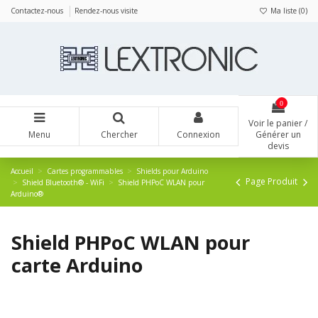
Panneau de gestion des cookies
Contactez-nous
Rendez-nous visite
Ma liste (
0
)
0
Voir le panier /
Menu
Chercher
Connexion
Générer un
devis
Accueil
Cartes programmables
Shields pour Arduino
Page Produit
Shield Bluetooth® - WiFi
Shield PHPoC WLAN pour
Arduino®
Shield PHPoC WLAN pour
carte Arduino