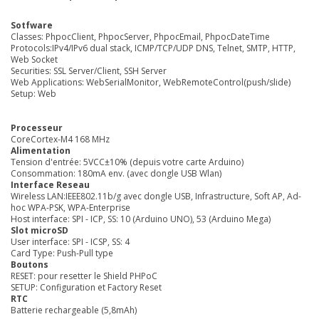
Sotfware
Classes: PhpocClient, PhpocServer, PhpocEmail, PhpocDateTime
Protocols:IPv4/IPv6 dual stack, ICMP/TCP/UDP DNS, Telnet, SMTP, HTTP,
Web Socket
Securities: SSL Server/Client, SSH Server
Web Applications: WebSerialMonitor, WebRemoteControl(push/slide)
Setup: Web
Processeur
CoreCortex-M4 168 MHz
Alimentation
Tension d'entrée: 5VCC±10% (depuis votre carte Arduino)
Consommation: 180mA env. (avec dongle USB Wlan)
Interface Reseau
Wireless LAN:IEEE802.11b/g avec dongle USB, Infrastructure, Soft AP, Ad-
hoc WPA-PSK, WPA-Enterprise
Host interface: SPI - ICP, SS: 10 (Arduino UNO), 53 (Arduino Mega)
Slot microSD
User interface: SPI - ICSP, SS: 4
Card Type: Push-Pull type
Boutons
RESET: pour resetter le Shield PHPoC
SETUP: Configuration et Factory Reset
RTC
Batterie rechargeable (5,8mAh)