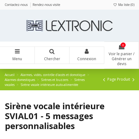
Panneau de gestion des cookies
Contactez-nous
Rendez-nous visite
Ma liste (
0
)
0
Voir le panier /
Menu
Chercher
Connexion
Générer un
devis
Accueil
Alarmes, vidéo, contrôle d'accès et domotique
Page Produit
Alarmes domestiques
Sirènes et buzzers
Sirènes
vocales
Sirène vocale intérieure auto-alimentée
Sirène vocale intérieure
SVIAL01 - 5 messages
personnalisables