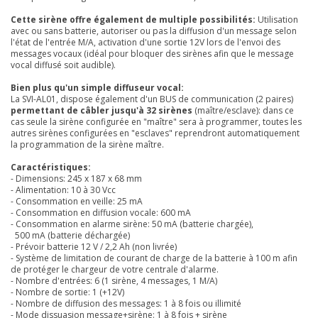
Cette sirène offre également de multiple possibilités:
Utilisation
avec ou sans batterie, autoriser ou pas la diffusion d'un message selon
l'état de l'entrée M/A,
activation d'une sortie 12V lors de l'envoi des
messages vocaux (idéal pour bloquer des sirènes
afin que le message
vocal diffusé soit audible).
Bien plus qu'un simple diffuseur vocal:
La SVI-AL01, dispose également d'un BUS de communication (2 paires)
permettant de câbler jusqu'à 32 sirènes
(maître/esclave):
dans ce
cas seule la sirène configurée en "maître" sera à programmer, toutes les
autres sirènes configurées en "esclaves" reprendront automatiquement
la programmation de la sirène maître.
Caractéristiques:
- Dimensions: 245 x 187 x 68 mm
- Alimentation: 10 à 30 Vcc
- Consommation en veille: 25 mA
- Consommation en diffusion vocale: 600 mA
- Consommation en alarme sirène: 50 mA (batterie chargée),
500 mA (batterie déchargée)
- Prévoir batterie 12 V / 2,2 Ah (non livrée)
- Système de limitation de courant de charge de la batterie à 100 m afin
de protéger le chargeur de votre centrale d'alarme.
- Nombre d'entrées: 6 (1 sirène, 4 messages, 1 M/A)
- Nombre de sortie: 1 (+12V)
- Nombre de diffusion des messages: 1 à 8 fois ou illimité
- Mode dissuasion message+sirène: 1 à 8 fois + sirène