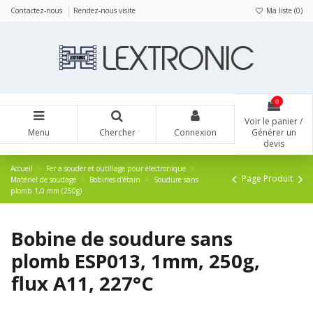
Panneau de gestion des cookies
Contactez-nous
Rendez-nous visite
Ma liste (
0
)
0
Voir le panier /
Menu
Chercher
Connexion
Générer un
devis
Accueil
Fer a souder et outillage pour électronique
Page Produit
Matériel de soudage
Bobines d'étain
Soudure sans
plomb 1,0 mm (250g)
Bobine de soudure sans
plomb ESP013, 1mm, 250g,
flux A11, 227°C