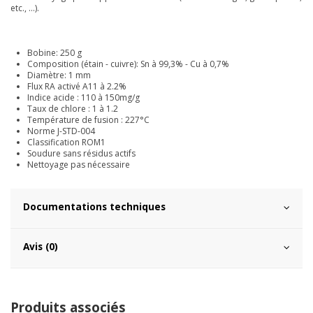
etc., …).
Bobine: 250 g
Composition (étain - cuivre): Sn à 99,3% - Cu à 0,7%
Diamètre: 1 mm
Flux RA activé A11 à 2.2%
Indice acide : 110 à 150mg/g
Taux de chlore : 1 à 1.2
Température de fusion : 227°C
Norme J-STD-004
Classification ROM1
Soudure sans résidus actifs
Nettoyage pas nécessaire
Documentations techniques
Avis (0)
Produits associés