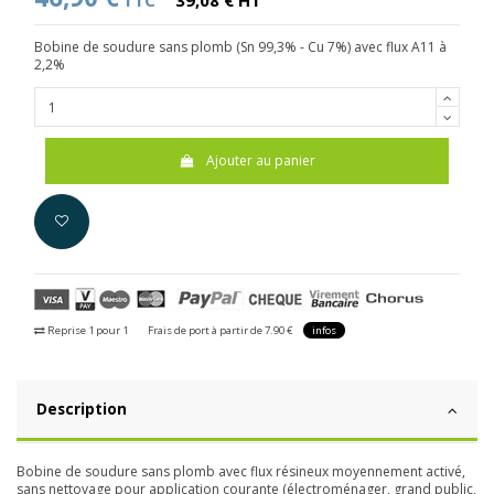
TTC
39,08 € HT
Bobine de soudure sans plomb (Sn 99,3% - Cu 7%) avec flux A11 à
2,2%
Ajouter au panier
Reprise 1 pour 1
Frais de port à partir de 7.90 €
infos
Description
Bobine de soudure sans plomb avec flux résineux moyennement activé,
sans nettoyage pour application courante (électroménager, grand public,