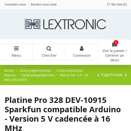
Panneau de gestion des cookies
Contactez-nous
Rendez-nous visite
Ma liste (
0
)
0
Voir le panier /
Menu
Chercher
Connexion
Générer un
devis
Accueil
Cartes programmables
Cartes compatibles
Page Produit
Arduino
Cartes compatibles Uno
Platine Pro - 5 V - 16
MHz DEV-10915
Platine Pro 328 DEV-10915
Sparkfun compatible Arduino
- Version 5 V cadencée à 16
MHz