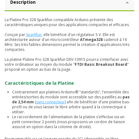
Description
La Platine Pro 328 Sparkfun compatible Arduino présente des
caractéristiques uniques pour des applications compactes et efficaces.
Conçue par
Sparkfun
, elle bénéficie d'un régulateur 5 V. Elle est
architecturée autour d'un microcontrôleur
ATmega328
cadencé à 16
MHz. Ses très faibles dimensions permet la création d'applications très
compactes.
La platine
Platine Pro 328 Sparkfun DEV-10915 pourra s'interfacer avec
votre ordinateur au moyen du module "
FTDI Basic Breakout Board
"
proposé en option au bas de la page.
Caractéristiques de la Platine
Contrairement aux platines Arduino® "standards", l'ensemble des
entrées/sorties du module sont accessible sur des pastilles au
pas
de 2,54 mm
(
sans connecteur
) afin de bénéficier d'une platine bas-
profil ou de vous laisser le libre arbitre quand à la connectique à
utiliser.
Le raccordement de l'alimentation de la platine s'effectue via un
petit connecteur 2 points (nous proposons un cordon de liaison
associé en option dans la colonne de droite).
Programmable via un langage proche du "C" (disponible en libre