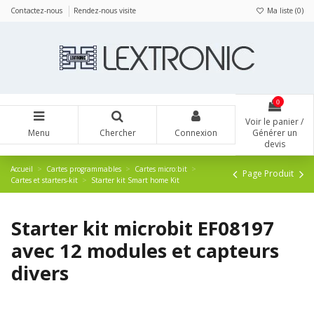
Panneau de gestion des cookies
Contactez-nous
Rendez-nous visite
Ma liste (
0
)
0
Voir le panier /
Menu
Chercher
Connexion
Générer un
devis
Accueil
Cartes programmables
Cartes micro:bit
Page Produit
Cartes et starters-kit
Starter kit Smart home Kit
Starter kit microbit EF08197
avec 12 modules et capteurs
divers