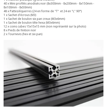
40 x Mini profilés anodisés noir (8x300mm - 8x200mm - 8x150mm -
8x100mm - 8x50mm)
48 x Pattes/équerres (24 en forme de "T" et 24 en "L" 90°)
1 x Sachet d'écrous (M3)
1 x Sachet de boulon six pan creux (M3x6mm)
1 x Sachet de boulon tête hexa (M3x6mm)
12 x coins cubes 15x15x15 mm (non représenté sur la photo)
8 x Pieds de finition noir
2 x Tournevis (hex et six pan)