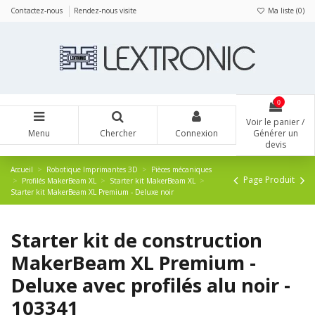
Panneau de gestion des cookies
Contactez-nous
Rendez-nous visite
Ma liste (
0
)
0
Voir le panier /
Menu
Chercher
Connexion
Générer un
devis
Accueil
Robotique Imprimantes 3D
Pièces mécaniques
Page Produit
Profilés MakerBeam XL
Starter kit MakerBeam XL
Starter kit MakerBeam XL Premium - Deluxe noir
Starter kit de construction
MakerBeam XL Premium -
Deluxe avec profilés alu noir -
103341