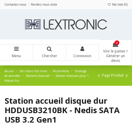
Panneau de gestion des cookies
Contactez-nous
Rendez-nous visite
Ma liste (
0
)
0
Voir le panier /
Menu
Chercher
Connexion
Générer un
devis
Accueil
Son loisirs kits livres
Multimédia
Stockage
Page Produit
de données
Stations d'accueil
Station d'accueil pour 1
disque dur
Station accueil disque dur
HDDUSB3210BK - Nedis SATA
USB 3.2 Gen1