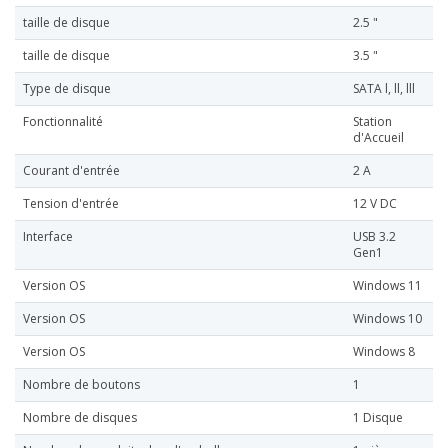
taille de disque
2.5 "
taille de disque
3.5 "
Type de disque
SATA l, ll, lll
Fonctionnalité
Station
d'Accueil
Courant d'entrée
2 A
Tension d'entrée
12 V DC
Interface
USB 3.2
Gen1
Version OS
Windows 11
Version OS
Windows 10
Version OS
Windows 8
Nombre de boutons
1
Nombre de disques
1 Disque